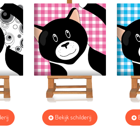
erij
Bekijk schilderij