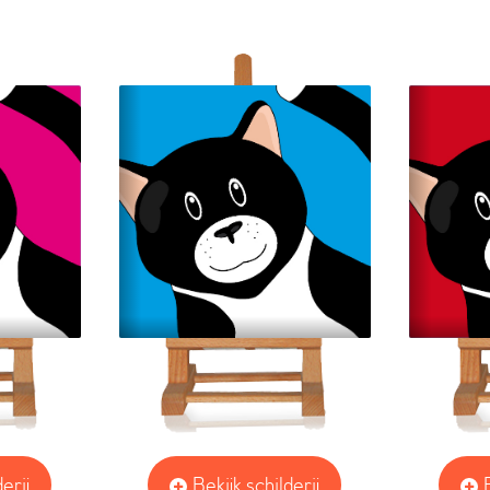
erij
Bekijk schilderij