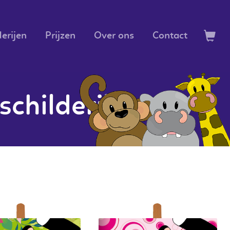
erijen
Prijzen
Over ons
Contact
childerij