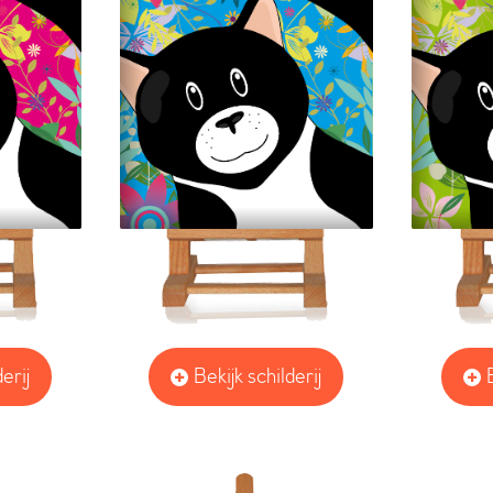
erij
Bekijk schilderij