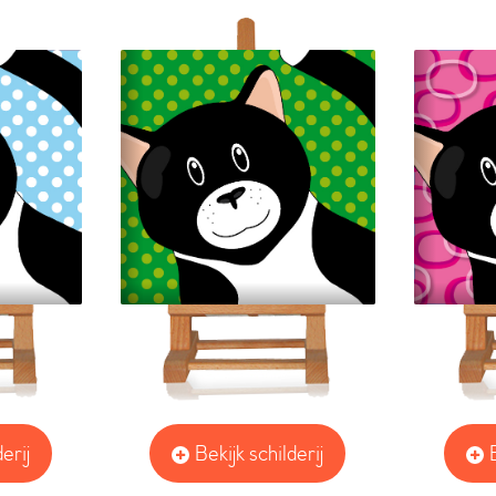
erij
Bekijk schilderij