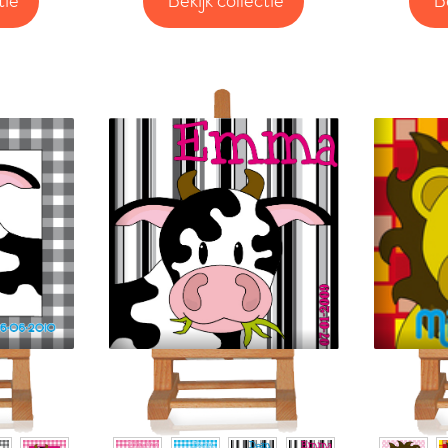
tie
Bekijk collectie
B