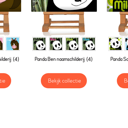
lderij
(4)
Panda Ben naamschilderij
(4)
Panda Sa
tie
Bekijk collectie
B