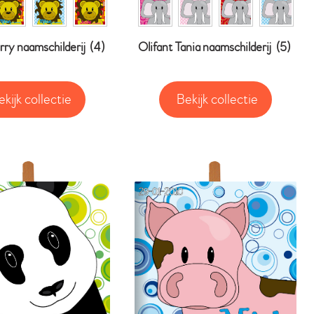
ry naamschilderij
(4)
Olifant Tania naamschilderij
(5)
ekijk collectie
Bekijk collectie