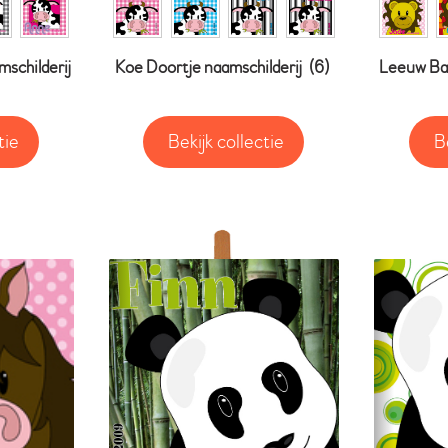
mschilderij
Koe Doortje naamschilderij
(6)
Leeuw Bar
tie
Bekijk collectie
B