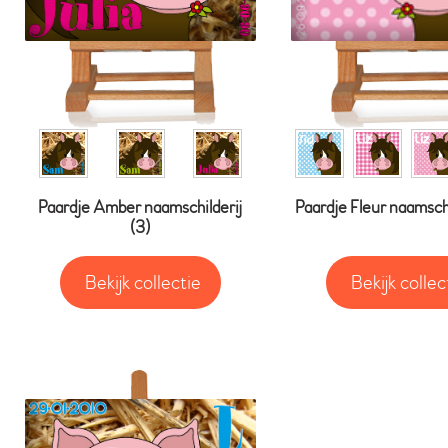
Paardje Amber naamschilderij
Paardje Fleur naamschi
(3)
Bekijk collectie
Bekijk collec