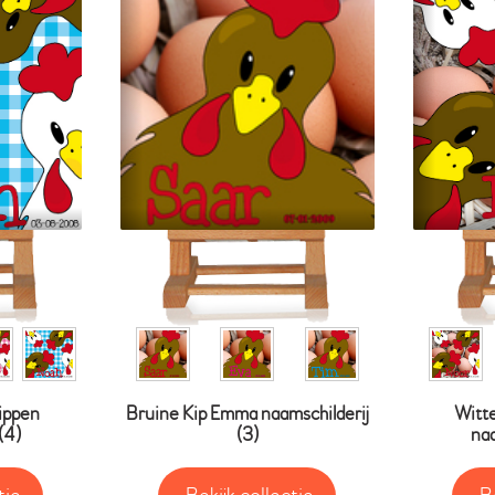
kippen
Bruine Kip Emma naamschilderij
Witte
(4)
(3)
naa