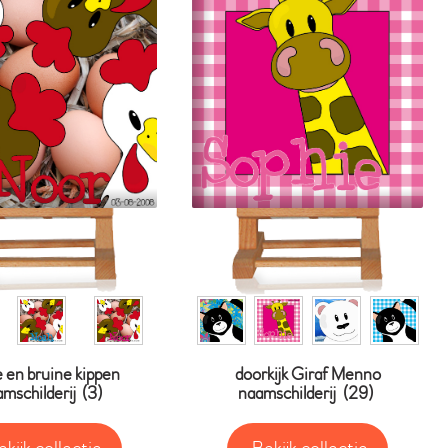
 en bruine kippen
doorkijk Giraf Menno
mschilderij
(3)
naamschilderij
(29)