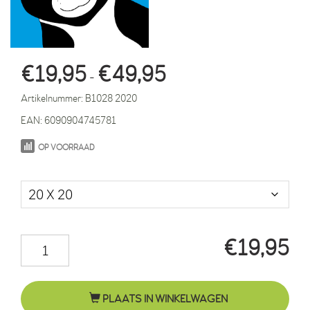
Prijsklasse:
€
19,95
€
49,95
-
€19,95
Artikelnummer:
B1028 2020
tot
EAN:
6090904745781
€49,95
OP VOORRAAD
Maat in cm.
€
19,95
Kater
Felix
blauw
PLAATS IN WINKELWAGEN
aantal