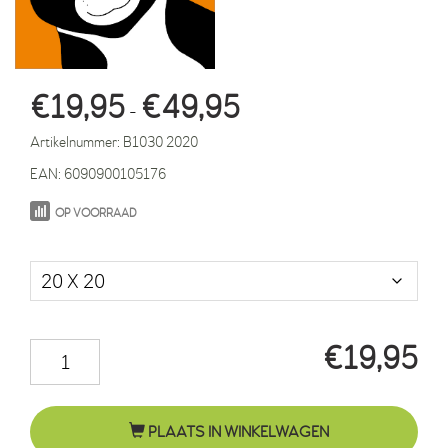
Prijsklasse:
€
19,95
€
49,95
-
€19,95
Artikelnummer:
B1030 2020
tot
EAN:
6090900105176
€49,95
OP VOORRAAD
Maat in cm.
€
19,95
Kater
Felix
oranje
PLAATS IN WINKELWAGEN
aantal