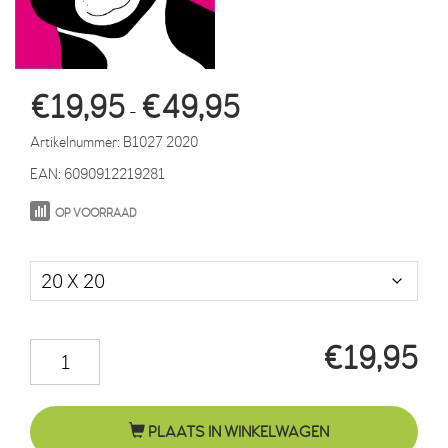
Prijsklasse:
€
19,95
€
49,95
-
€19,95
Artikelnummer:
B1027 2020
tot
EAN:
6090912219281
€49,95
OP VOORRAAD
Maat in cm.
€
19,95
Kater
Felix
roze
PLAATS IN WINKELWAGEN
aantal