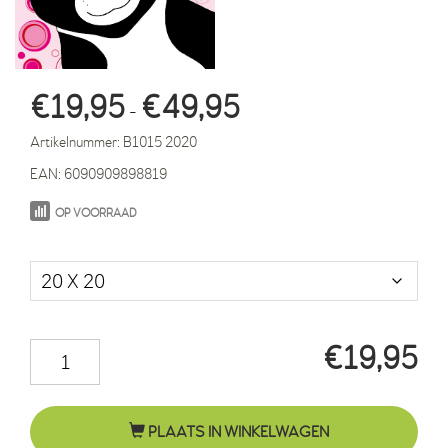
Prijsklasse:
€
19,95
€
49,95
-
€19,95
Artikelnummer:
B1015 2020
tot
EAN:
6090909898819
€49,95
OP VOORRAAD
Maat in cm.
€
19,95
Kater
Felix
roze
PLAATS IN WINKELWAGEN
cirkels