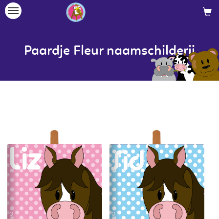
Toggle
navigation
Paardje Fleur naamschilderij