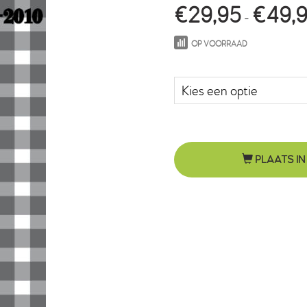
€
29,95
€
49,
-
OP VOORRAAD
Maat in cm.
PLAATS IN