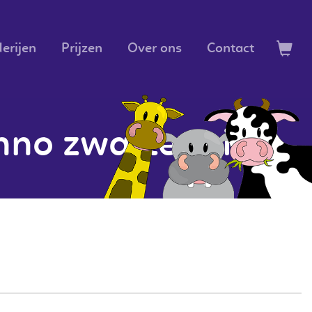
erijen
Prijzen
Over ons
Contact
nno zwarte ruit