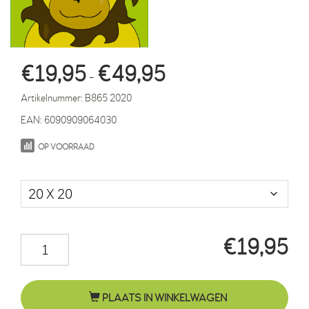
Prijsklasse:
€
19,95
€
49,95
-
€19,95
Artikelnummer:
B865 2020
tot
EAN:
6090909064030
€49,95
OP VOORRAAD
Maat in cm.
€
19,95
Leeuw
Barry
groen
PLAATS IN WINKELWAGEN
aantal