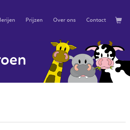
erijen
Prijzen
Over ons
Contact
roen