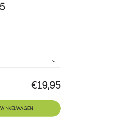
Prijsklasse:
95
€19,95
tot
€49,95
€
19,95
 WINKELWAGEN