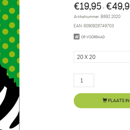
€
19,95
€
49,
-
Artikelnummer:
B892 2020
EAN:
6090928749703
OP VOORRAAD
Maat in cm.
Zebra
Mara
stippen
PLAATS IN
groen
aantal