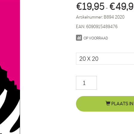
€
19,95
€
49,
-
Artikelnummer:
B894 2020
EAN:
6090915489476
OP VOORRAAD
Maat in cm.
Zebra
Mara
roze
PLAATS IN
aantal