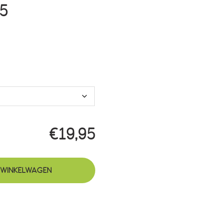
Prijsklasse:
95
€19,95
tot
€49,95
€
19,95
 WINKELWAGEN