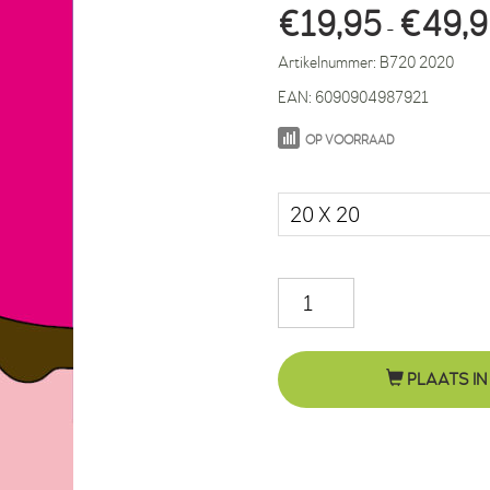
€
19,95
€
49,
-
Artikelnummer:
B720 2020
EAN:
6090904987921
OP VOORRAAD
Maat in cm.
Varken
Teun
roze
PLAATS IN
aantal