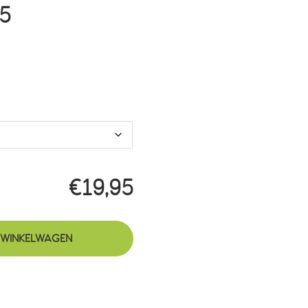
Prijsklasse:
95
€19,95
tot
€49,95
€
19,95
 WINKELWAGEN