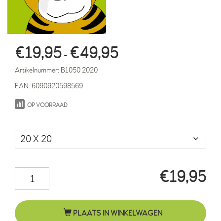
Prijsklasse:
€
19,95
€
49,95
-
€19,95
Artikelnummer:
B1050 2020
tot
EAN:
6090920598569
€49,95
OP VOORRAAD
Maat in cm.
€
19,95
Tijger
Thomas
groen
PLAATS IN WINKELWAGEN
aantal