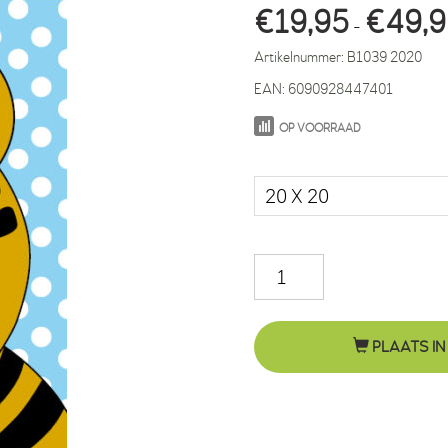
€
19,95
€
49,
-
Artikelnummer:
B1039 2020
EAN:
6090928447401
OP VOORRAAD
Maat in cm.
Tijger
Thomas
blauwe
PLAATS IN
stippen
aantal