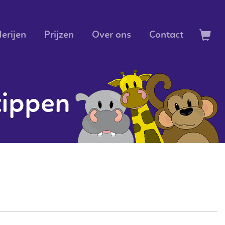
erijen
Prijzen
Over ons
Contact
tippen