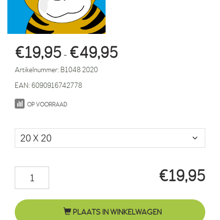
Prijsklasse:
€
19,95
€
49,95
-
€19,95
Artikelnummer:
B1048 2020
tot
EAN:
6090916742778
€49,95
OP VOORRAAD
Maat in cm.
€
19,95
Tijger
Thomas
blauw
PLAATS IN WINKELWAGEN
aantal