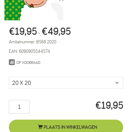
Prijsklasse:
€
19,95
€
49,95
-
€19,95
Artikelnummer:
B568 2020
tot
EAN:
6090905544574
€49,95
OP VOORRAAD
Maat in cm.
€
19,95
Schaapje
Tilly
stippen
PLAATS IN WINKELWAGEN
groen