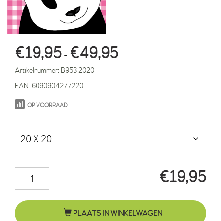
Prijsklasse:
€
19,95
€
49,95
-
€19,95
Artikelnummer:
B953 2020
tot
EAN:
6090904277220
€49,95
OP VOORRAAD
Maat in cm.
€
19,95
Panda
Sam
roze
PLAATS IN WINKELWAGEN
ruit