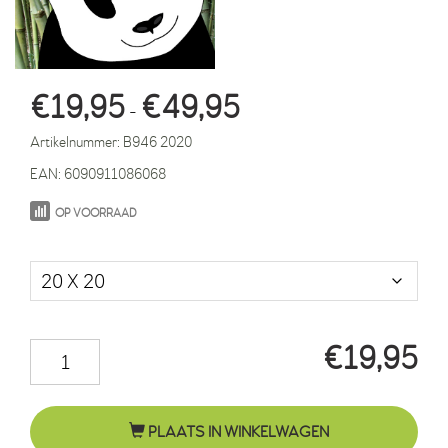
Prijsklasse:
€
19,95
€
49,95
-
€19,95
Artikelnummer:
B946 2020
tot
EAN:
6090911086068
€49,95
OP VOORRAAD
Maat in cm.
€
19,95
Panda
Sam
foto
PLAATS IN WINKELWAGEN
bamboe