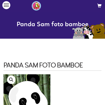
Toggle
navigation
Panda Sam foto bamboe
PANDA SAM FOTO BAMBOE