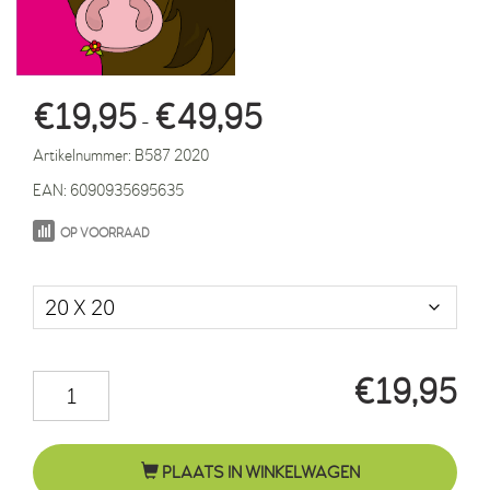
Prijsklasse:
€
19,95
€
49,95
-
€19,95
Artikelnummer:
B587 2020
tot
EAN:
6090935695635
€49,95
OP VOORRAAD
Maat in cm.
€
19,95
Paard
Fleur
roze
PLAATS IN WINKELWAGEN
aantal