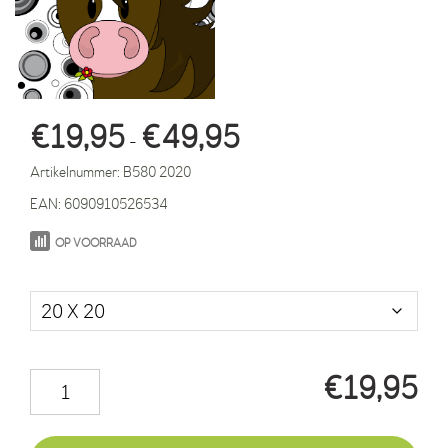
Prijsklasse:
€
19,95
€
49,95
-
€19,95
Artikelnummer:
B580 2020
tot
EAN:
6090910526534
€49,95
OP VOORRAAD
Maat in cm.
€
19,95
Paard
Fleur
cirkels