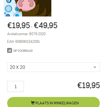
Prijsklasse:
€
19,95
€
49,95
-
€19,95
Artikelnummer:
B579 2020
tot
EAN:
6090901042081
€49,95
OP VOORRAAD
Maat in cm.
€
19,95
Paard
Fleur
cirkels
PLAATS IN WINKELWAGEN
blauw