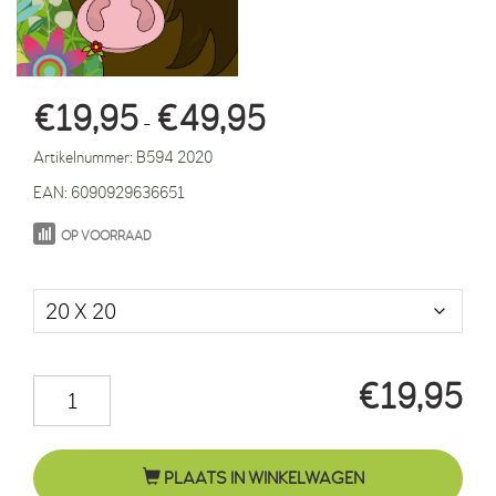
Prijsklasse:
€
19,95
€
49,95
-
€19,95
Artikelnummer:
B594 2020
tot
EAN:
6090929636651
€49,95
OP VOORRAAD
Maat in cm.
€
19,95
Paard
Fleur
bloemen
PLAATS IN WINKELWAGEN
aantal