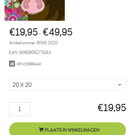
Prijsklasse:
€
19,95
€
49,95
-
€19,95
Artikelnummer:
B595 2020
tot
EAN:
6090906273244
€49,95
OP VOORRAAD
Maat in cm.
€
19,95
Paard
Fleur
bloemen
PLAATS IN WINKELWAGEN
roze