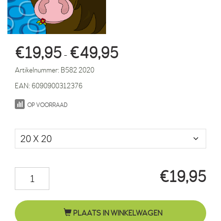
Prijsklasse:
€
19,95
€
49,95
-
€19,95
Artikelnummer:
B582 2020
tot
EAN:
6090900312376
€49,95
OP VOORRAAD
Maat in cm.
€
19,95
Paard
Fleur
blauwe
PLAATS IN WINKELWAGEN
ringen