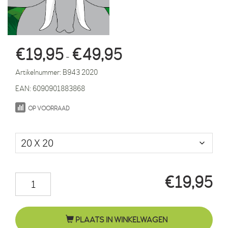
Prijsklasse:
€
19,95
€
49,95
-
€19,95
Artikelnummer:
B943 2020
tot
EAN:
6090901883868
€49,95
OP VOORRAAD
Maat in cm.
€
19,95
Olifant
Tania
jungle
PLAATS IN WINKELWAGEN
aantal