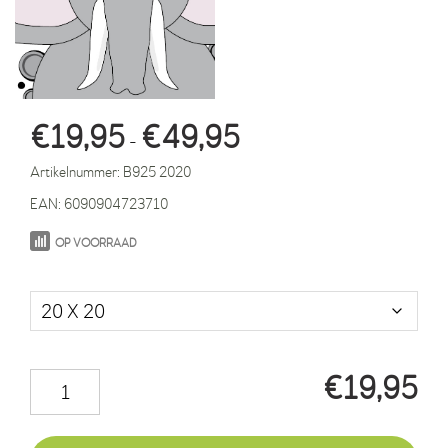
Prijsklasse:
€
19,95
€
49,95
-
€19,95
Artikelnummer:
B925 2020
tot
EAN:
6090904723710
€49,95
OP VOORRAAD
Maat in cm.
€
19,95
Olifant
Tania
cirkels