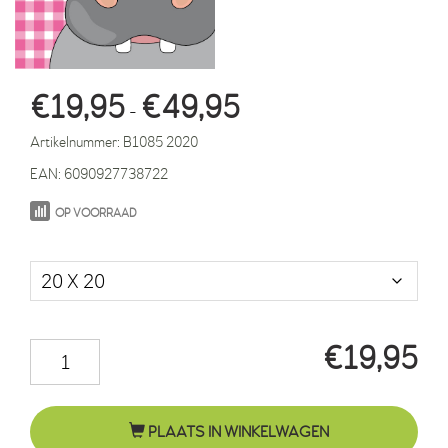
Prijsklasse:
€
19,95
€
49,95
-
€19,95
Artikelnummer:
B1085 2020
tot
EAN:
6090927738722
€49,95
OP VOORRAAD
Maat in cm.
€
19,95
Nijlpaard
Benno
roze
PLAATS IN WINKELWAGEN
ruit