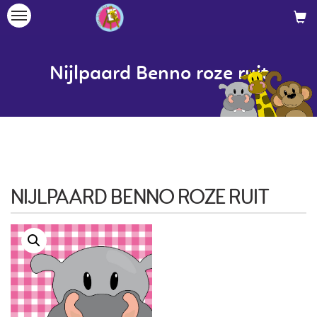
Toggle
navigation
Nijlpaard Benno roze ruit
NIJLPAARD BENNO ROZE RUIT