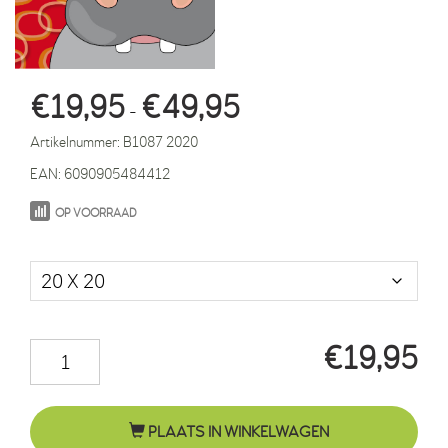
Prijsklasse:
€
19,95
€
49,95
-
€19,95
Artikelnummer:
B1087 2020
tot
EAN:
6090905484412
€49,95
OP VOORRAAD
Maat in cm.
€
19,95
Nijlpaard
Benno
rode
PLAATS IN WINKELWAGEN
ringen