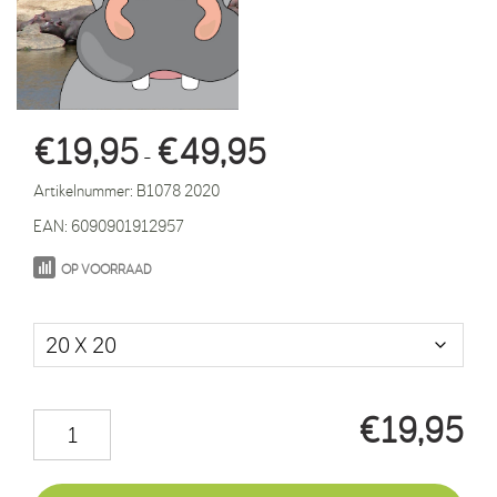
Prijsklasse:
€
19,95
€
49,95
-
€19,95
Artikelnummer:
B1078 2020
tot
EAN:
6090901912957
€49,95
OP VOORRAAD
Maat in cm.
€
19,95
Nijlpaard
Benno
foto