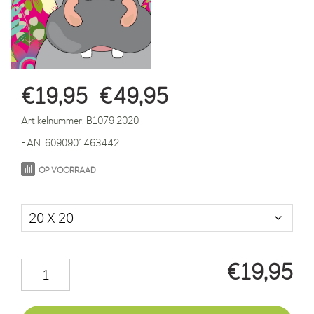
Prijsklasse:
€
19,95
€
49,95
-
€19,95
Artikelnummer:
B1079 2020
tot
EAN:
6090901463442
€49,95
OP VOORRAAD
Maat in cm.
€
19,95
Nijlpaard
Benno
bloemen