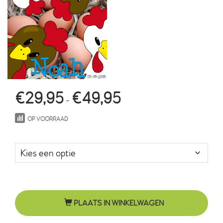
Prijsklasse:
€
29,95
€
49,95
-
€29,95
OP VOORRAAD
tot
Maat in cm.
€49,95
PLAATS IN WINKELWAGEN