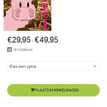
Prijsklasse:
€
29,95
€
49,95
-
€29,95
OP VOORRAAD
tot
Maat in cm.
€49,95
PLAATS IN WINKELWAGEN