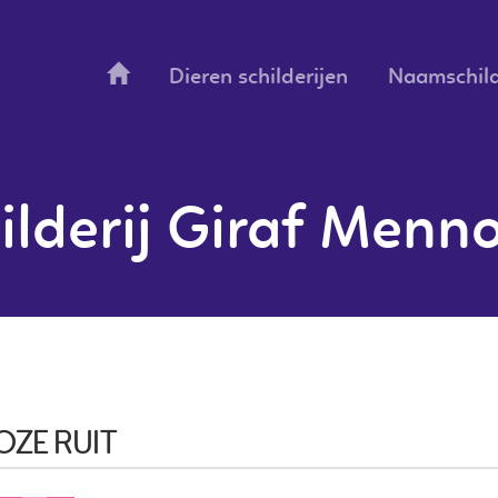
Dieren schilderijen
Naamschild
lderij Giraf Menno 
OZE RUIT