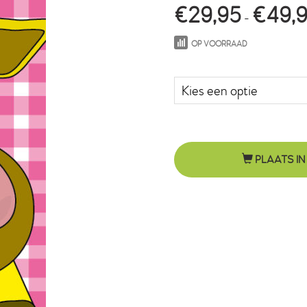
€
29,95
€
49,
-
OP VOORRAAD
Maat in cm.
PLAATS IN