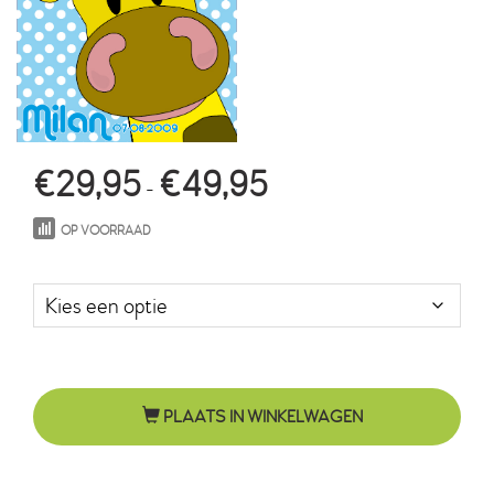
Prijsklasse:
€
29,95
€
49,95
-
€29,95
OP VOORRAAD
tot
Maat in cm.
€49,95
PLAATS IN WINKELWAGEN