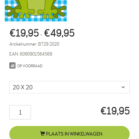
Prijsklasse:
€
19,95
€
49,95
-
€19,95
Artikelnummer:
B729 2020
tot
EAN:
6090901564569
€49,95
OP VOORRAAD
Maat in cm.
€
19,95
Kikker
Joep
blauwe
PLAATS IN WINKELWAGEN
ruit