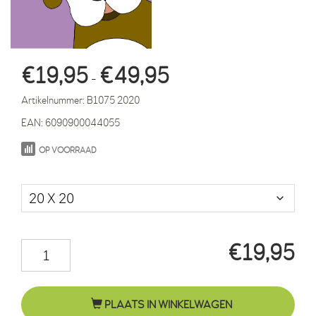
Prijsklasse:
€
19,95
€
49,95
-
€19,95
Artikelnummer:
B1075 2020
tot
EAN:
6090900044055
€49,95
OP VOORRAAD
Maat in cm.
€
19,95
Hondje
Gijs
paars
PLAATS IN WINKELWAGEN
aantal