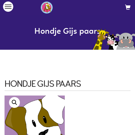
Toggle
navigation
Hondje Gijs paars
HONDJE GIJS PAARS