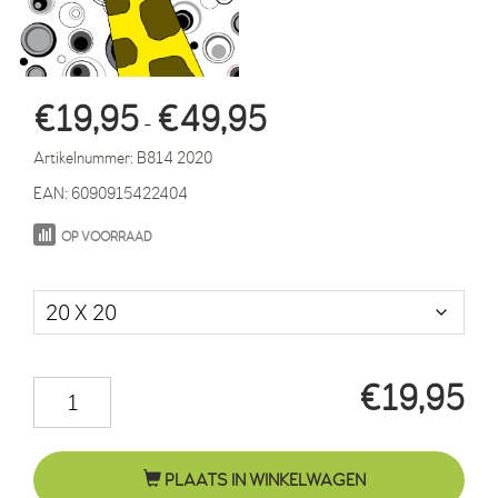
Prijsklasse:
€
19,95
€
49,95
-
€19,95
Artikelnummer:
B814 2020
tot
EAN:
6090915422404
€49,95
OP VOORRAAD
Maat in cm.
€
19,95
Giraf
Menno
cirkels
PLAATS IN WINKELWAGEN
zwart