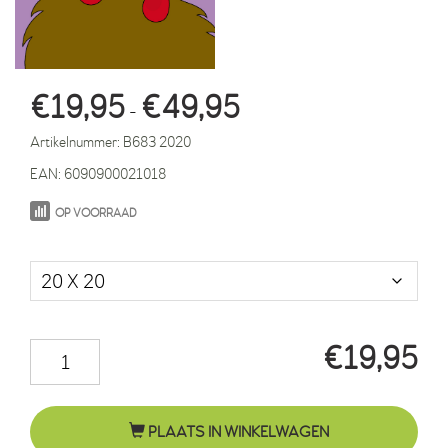
Prijsklasse:
€
19,95
€
49,95
-
€19,95
Artikelnummer:
B683 2020
tot
EAN:
6090900021018
€49,95
OP VOORRAAD
Maat in cm.
€
19,95
Bruine
kip
Emma
PLAATS IN WINKELWAGEN
paars