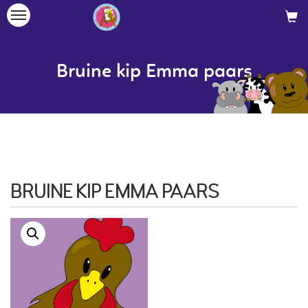
Toggle
navigation
Bruine kip Emma paars
BRUINE KIP EMMA PAARS