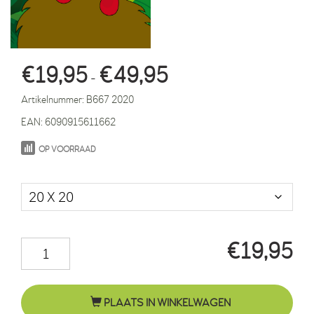
Prijsklasse:
€
19,95
€
49,95
-
€19,95
Artikelnummer:
B667 2020
tot
EAN:
6090915611662
€49,95
OP VOORRAAD
Maat in cm.
€
19,95
Bruine
kip
Emma
PLAATS IN WINKELWAGEN
jungle