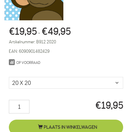
Prijsklasse:
€
19,95
€
49,95
-
€19,95
Artikelnummer:
B912 2020
tot
EAN:
6090901482429
€49,95
OP VOORRAAD
Maat in cm.
€
19,95
Aapje
Sjoerd
stippen
PLAATS IN WINKELWAGEN
blauw