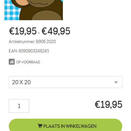
Prijsklasse:
€
19,95
€
49,95
-
€19,95
Artikelnummer:
B906 2020
tot
EAN:
6090903248245
€49,95
OP VOORRAAD
Maat in cm.
€
19,95
Aapje
Sjoerd
blauwe
PLAATS IN WINKELWAGEN
ruit